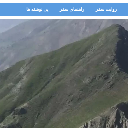
روایت سفر
راهنمای سفر
پی نوشته ها